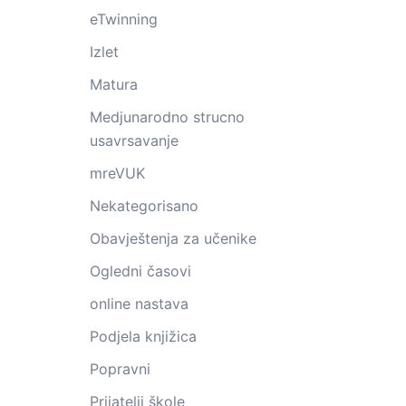
eTwinning
Izlet
Matura
Medjunarodno strucno
usavrsavanje
mreVUK
Nekategorisano
Obavještenja za učenike
Ogledni časovi
online nastava
Podjela knjižica
Popravni
Prijatelji škole