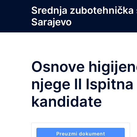
Skip
Srednja zubotehnička 
to
Sarajevo
content
Osnove higijen
njege II Ispitn
kandidate
Preuzmi dokument