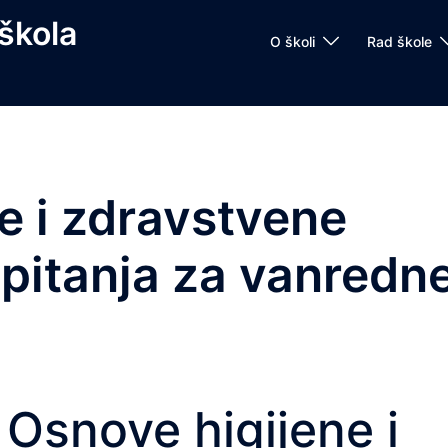
škola
O školi
Rad škole
e i zdravstvene
a pitanja za vanredn
Osnove higijene i