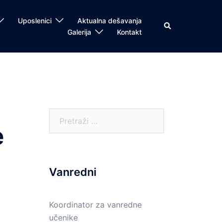
Uposlenici
Aktualna dešavanja
Search
Galerija
Kontakt
Pretraga:
e
Vanredni
Koordinator za vanredne
učenike