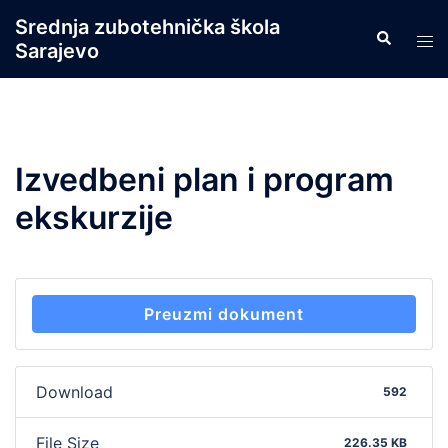
Skip
Srednja zubotehnička škola
Search
to
Tog
Sarajevo
content
men
Izvedbeni plan i program
ekskurzije
Preuzmi dokument
Download
592
File Size
226.35 KB