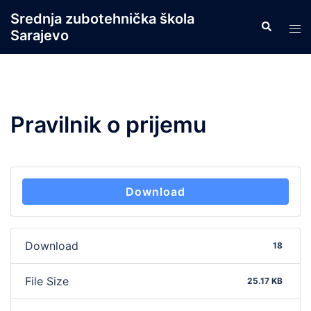
Skip
Srednja zubotehnička škola
Search
to
Tog
Sarajevo
content
men
Pravilnik o prijemu
Download
Download
18
File Size
25.17 KB