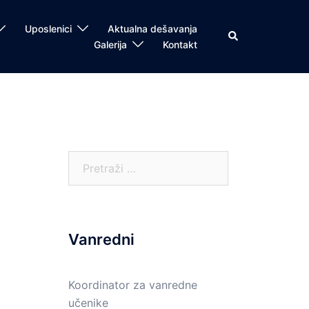
Uposlenici
Aktualna dešavanja
Search
Galerija
Kontakt
Pretraga:
Vanredni
Koordinator za vanredne
učenike