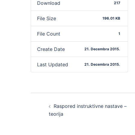
Download
217
File Size
196.01 KB
File Count
1
Create Date
21. Decembra 2015.
Last Updated
21. Decembra 2015.
Post
Raspored instruktivne nastave –
navigation
teorija