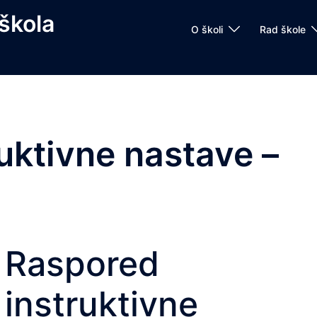
škola
O školi
Rad škole
uktivne nastave –
Raspored
instruktivne