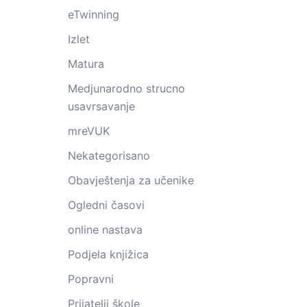
eTwinning
Izlet
Matura
Medjunarodno strucno
usavrsavanje
mreVUK
Nekategorisano
Obavještenja za učenike
Ogledni časovi
online nastava
Podjela knjižica
Popravni
Prijatelji škole