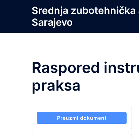
Skip
Srednja zubotehnička 
to
Sarajevo
content
Raspored instr
praksa
Preuzmi dokument