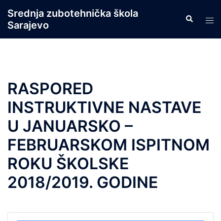
Skip
Srednja zubotehnička škola
Search
to
Tog
Sarajevo
content
men
RASPORED
INSTRUKTIVNE NASTAVE
U JANUARSKO –
FEBRUARSKOM ISPITNOM
ROKU ŠKOLSKE
2018/2019. GODINE