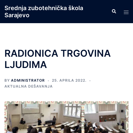
Skip
Srednja zubotehnička škola
Search
to
Tog
Sarajevo
content
men
RADIONICA TRGOVINA
LJUDIMA
BY
ADMINISTRATOR
25. APRILA 2022.
AKTUALNA DEŠAVANJA