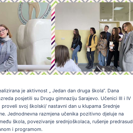
izirana je aktivnost „ Jedan dan druga škola“. Dana
azreda posjetili su Drugu gimnaziju Sarajevo. Učenici III i IV
i proveli svoj školski/ nastavni dan u klupama Srednje
ne. Jednodnevna razmjena učenika pozitivno djeluje na
između škola, povezivanje srednjoškolaca, rušenje predrasu
lanom i programom.