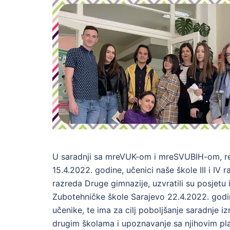
U saradnji sa mreVUK-om i mreSVUBIH-om, real
15.4.2022. godine, učenici naše škole III i IV r
razreda Druge gimnazije, uzvratili su posjetu 
Zubotehničke škole Sarajevo 22.4.2022. godi
učenike, te ima za cilj poboljšanje saradnje 
drugim školama i upoznavanje sa njihovim p