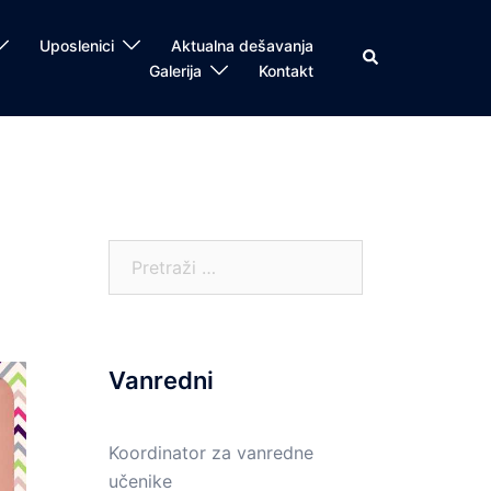
Uposlenici
Aktualna dešavanja
Search
Galerija
Kontakt
Pretraga:
Vanredni
Koordinator za vanredne
učenike