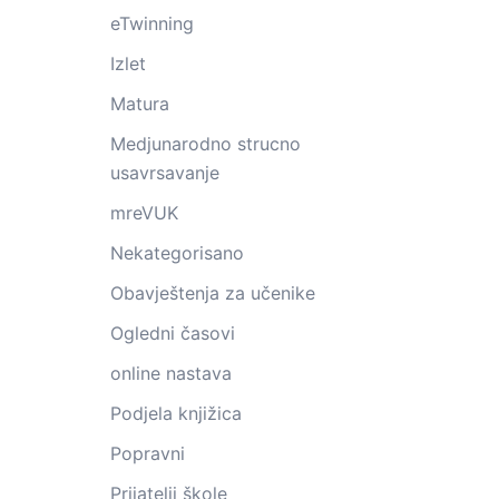
eTwinning
Izlet
Matura
Medjunarodno strucno
usavrsavanje
mreVUK
Nekategorisano
Obavještenja za učenike
Ogledni časovi
online nastava
Podjela knjižica
Popravni
Prijatelji škole